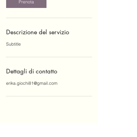
Prenota
Descrizione del servizio
Subtitle
Dettagli di contatto
erika.giochi81@gmail.com
Dott.ssa Erika Naccarato